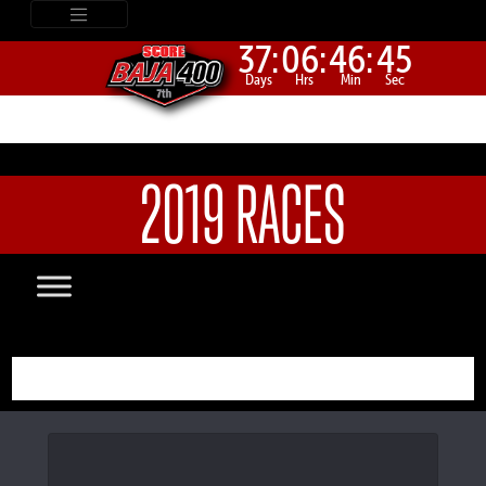
37:
06:
46:
45
Days
Hrs
Min
Sec
2019 RACES